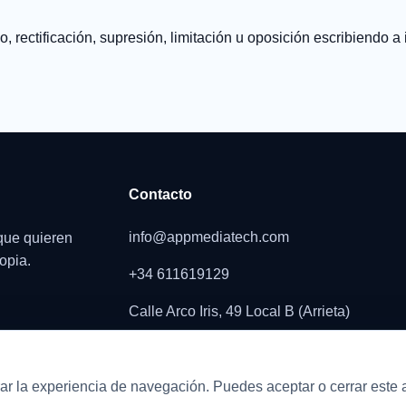
so, rectificación, supresión, limitación u oposición escribiend
Contacto
info@appmediatech.com
que quieren
opia.
+34 611619129
Calle Arco Iris, 49 Local B (Arrieta)
rar la experiencia de navegación. Puedes aceptar o cerrar este 
ftware a medida