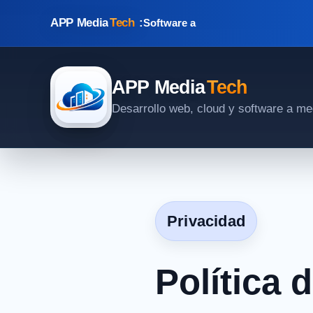
APP Media
Tech
:
Software a medid
APP Media
Tech
Desarrollo web, cloud y software a me
Privacidad
Política 