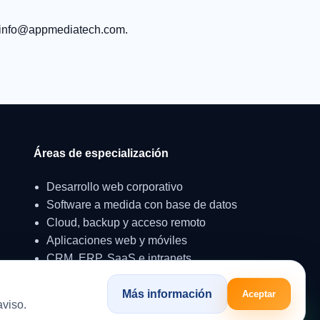
o a info@appmediatech.com.
Áreas de especialización
Desarrollo web corporativo
Software a medida con base de datos
Cloud, backup y acceso remoto
Aplicaciones web y móviles
CRM, ERP, SaaS e intranets
Más información
Aceptar
aviso.
WhatsApp
Aviso legal
Cookies
Privacidad